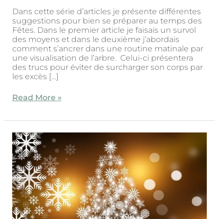
Dans cette série d’articles je présente différentes
suggestions pour bien se préparer au temps des
Fêtes. Dans le premier article je faisais un survol
des moyens et dans le deuxième j’abordais
comment s’ancrer dans une routine matinale par
une visualisation de l’arbre. Celui-ci présentera
des trucs pour éviter de surcharger son corps par
les excès […]
Read More »
Bien
se
préparer
pour
le
temp
des
fêtes
(1