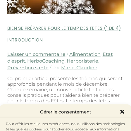
de
4)
Introduction
BIEN SE PRÉPARER POUR LE TEMP DES FÊTES (1 DE 4)
INTRODUCTION
Laisser un commentaire
/
Alimentation
,
État
d'esprit
,
HerboCoaching
,
Herboristerie
,
Prévention santé
/ Par
Marie-Claudine
Ce premier article présente les thèmes qui seront
approfondis pendant le mois de décembre.
Chaque semaine, un nouvel article t’offrira des
conseils pratiques pour t’aider à bien te préparer
pour le temps des Fêtes. Le temps des fêtes
approche! Pour plusieurs d’entre nous ce temps
Gérer le consentement
festif est stressant et épuisant… On se retrouve à
jongler
Pour offrir les meilleures expériences, nous utilisons des technologies
telles que les cookies pour stocker et/ou accéder aux informations
Read More »