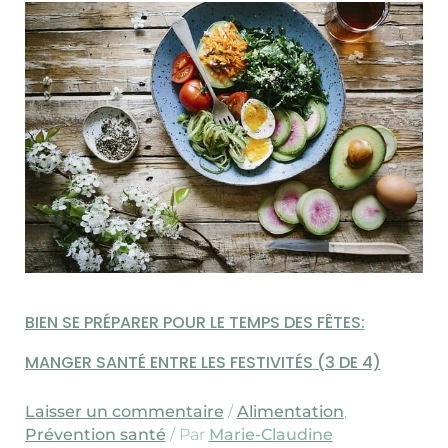
bien
se
préparer
pour
le
temps
des
fêtes:
manger
santé
entre
les
festivités​
(3
de
4)
BIEN SE PRÉPARER POUR LE TEMPS DES FÊTES:
MANGER SANTÉ ENTRE LES FESTIVITÉS​ (3 DE 4)
Laisser un commentaire
/
Alimentation
,
Prévention santé
/ Par
Marie-Claudine